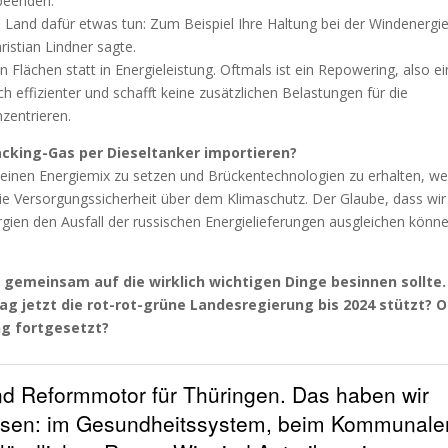
 beenden.
 Land dafür etwas tun: Zum Beispiel Ihre Haltung bei der Windenergi
ristian Lindner sagte.
 Flächen statt in Energieleistung. Oftmals ist ein Repowering, also e
 effizienter und schafft keine zusätzlichen Belastungen für die
zentrieren.
acking-Gas per Dieseltanker importieren?
uf einen Energiemix zu setzen und Brückentechnologien zu erhalten, w
 die Versorgungssicherheit über dem Klimaschutz. Der Glaube, dass wir
rgien den Ausfall der russischen Energielieferungen ausgleichen könne
tzt gemeinsam auf die wirklich wichtigen Dinge besinnen sollte.
ag jetzt die rot-rot-grüne Landesregierung bis 2024 stützt? 
ng fortgesetzt?
und Reformmotor für Thüringen. Das haben wir
iesen: im Gesundheitssystem, beim Kommunale