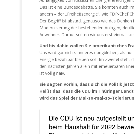
Abhängigkeit von russischen Energielieferungen
Das ist eine Bundesdebatte. Sie könnten auch im
ändern – der „Freiheitsenergie“, wie FDP-Chef Ch
Der Begriff ist absurd, genauso wie das Denken in
Modernisierung der bestehenden Anlagen, deutlich
Anwohner. Darauf sollten wir uns erst einmal kon
Und bis dahin wollen Sie amerikanisches Fr
Uns wird gar nichts anderes übrigbleiben, als a
Energie bezahlbar bleiben soll. Im Zweifel steht
den nächsten Jahren allein mit erneuerbaren Ene
ist völlig naiv.
Sie sagten vorhin, dass sich die Politik je
Heißt das, dass die CDU im Thüringer Landt
wird das Spiel der Mal-so-mal-so-Tolerieru
Die CDU ist neu aufgestellt 
beim Haushalt für 2022 bew