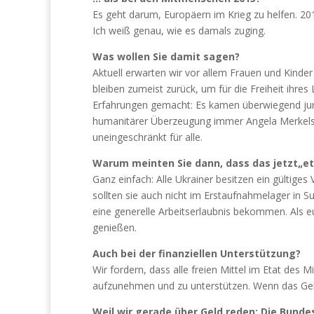
Es geht darum, Europäern im Krieg zu helfen. 20
Ich weiß genau, wie es damals zuging.
Was wollen Sie damit sagen?
Aktuell erwarten wir vor allem Frauen und Kinder
bleiben zumeist zurück, um für die Freiheit ihre
Erfahrungen gemacht: Es kamen überwiegend jun
humanitärer Überzeugung immer Angela Merkels Po
uneingeschränkt für alle.
Warum meinten Sie dann, dass das jetzt„et
Ganz einfach: Alle Ukrainer besitzen ein gültige
sollten sie auch nicht im Erstaufnahmelager in S
eine generelle Arbeitserlaubnis bekommen. Als 
genießen.
Auch bei der finanziellen Unterstützung?
Wir fordern, dass alle freien Mittel im Etat des
aufzunehmen und zu unterstützen. Wenn das Geld 
Weil wir gerade über Geld reden: Die Bunde