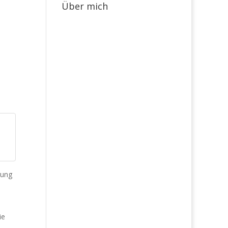
Über mich
rung
ie