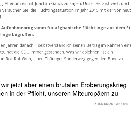
tig. Aber um es mit Joachim Gauck zu sagen: Unser Herz ist weit, doch
e versuchen Sie, die Flüchtlingssituation im Jahr 2015 mit der von heu
.
das Aufnahmeprogramm für afghanische Flüchtlinge aus dem Et
tlinge begrüßen.
den Jahren danach – selbstverständlich seinen Beitrag im Rahmen ein
azu hat die CDU immer gestanden. Was wir ablehnen, ist ein
on Rot-Rot-Grün, einen Thüringer Sonderweg gegen den Bund zu
ir jetzt aber einen brutalen Eroberungskrieg
hen in der Pflicht, unseren Miteuropäern zu
KLICK UM ZU TWEETEN