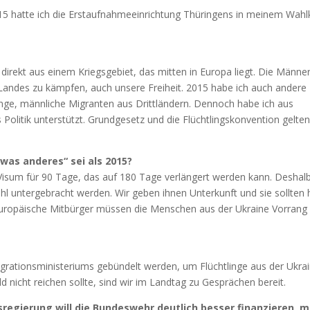
15 hatte ich die Erstaufnahmeeinrichtung Thüringens in meinem Wahlk
 direkt aus einem Kriegsgebiet, das mitten in Europa liegt. Die Männe
s Landes zu kämpfen, auch unsere Freiheit. 2015 habe ich auch andere
ge, männliche Migranten aus Drittländern. Dennoch habe ich aus
litik unterstützt. Grundgesetz und die Flüchtlingskonvention gelten
was anderes“ sei als 2015?
s Visum für 90 Tage, das auf 180 Tage verlängert werden kann. Deshal
uhl untergebracht werden. Wir geben ihnen Unterkunft und sie sollten 
europäische Mitbürger müssen die Menschen aus der Ukraine Vorrang
 Migrationsministeriums gebündelt werden, um Flüchtlinge aus der Ukra
nicht reichen sollte, sind wir im Landtag zu Gesprächen bereit.
sregierung will die Bundeswehr deutlich besser finanzieren, m