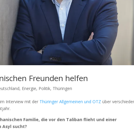
nischen Freunden helfen
utschland
,
Energie
,
Politik
,
Thüringen
im Interview mit der
Thüringer Allgemeinen und OTZ
über verschiede
tjahr.
anischen Familie, die vor den Taliban flieht und einer
n Asyl sucht?