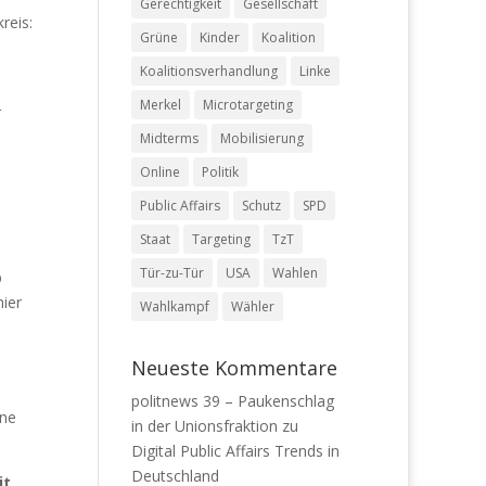
Gerechtigkeit
Gesellschaft
reis:
Grüne
Kinder
Koalition
Koalitionsverhandlung
Linke
Merkel
Microtargeting
r
Midterms
Mobilisierung
Online
Politik
Public Affairs
Schutz
SPD
Staat
Targeting
TzT
Tür-zu-Tür
USA
Wahlen
b
hier
Wahlkampf
Wähler
Neueste Kommentare
politnews 39 – Paukenschlag
ine
in der Unionsfraktion
zu
Digital Public Affairs Trends in
Deutschland
it