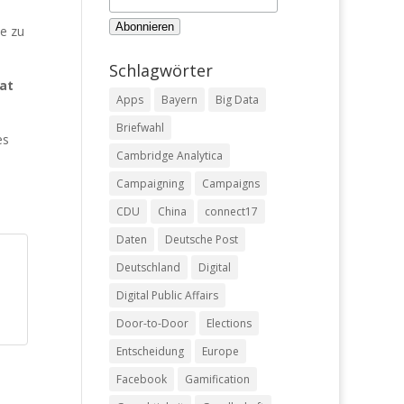
te zu
Schlagwörter
at
Apps
Bayern
Big Data
Briefwahl
es
Cambridge Analytica
Campaigning
Campaigns
CDU
China
connect17
Daten
Deutsche Post
Deutschland
Digital
Digital Public Affairs
Door-to-Door
Elections
Entscheidung
Europe
Facebook
Gamification