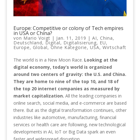
Europe: Competitive or colony of Tech empires
in USA or China?
von
Mario Voigt
|
Jan. 11, 2019
|
AI
,
China
,
Deutschland
,
Digital
,
Digitalisierung
,
EU
,
Europe
,
Global
,
Ohne Kategorie
,
USA
,
Wirtschaft
The world is in a New Moon Race.
Looking at the
digital economy, today’s world is organized
around two centers of gravity: the U.S. and China.
They are home to nine of the top 10, and 18 of
the top 20 internet companies as measured by
market capitalization.
All the leading companies in
online search, social media, and e-commerce are based
there. But as the digital transformation continues, other
industries like automotive, manufacturing, financial
services or health care are following, new technological
developments in AI, IoT or Big Data spark an even
faster and widespread disruption.