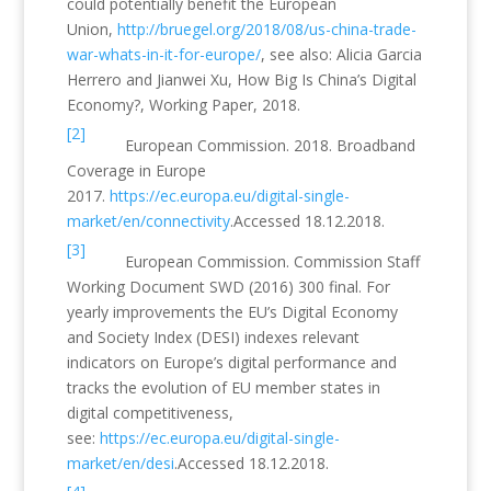
could potentially benefit the European
Union,
http://bruegel.org/2018/08/us-china-trade-
war-whats-in-it-for-europe/
, see also: Alicia Garcia
Herrero and Jianwei Xu, How Big Is China’s Digital
Economy?, Working Paper, 2018.
[2]
European Commission. 2018. Broadband
Coverage in Europe
2017.
https://ec.europa.eu/digital-single-
market/en/connectivity
.Accessed 18.12.2018.
[3]
European Commission. Commission Staff
Working Document SWD (2016) 300 final. For
yearly improvements the EU’s Digital Economy
and Society Index (DESI) indexes relevant
indicators on Europe’s digital performance and
tracks the evolution of EU member states in
digital competitiveness,
see:
https://ec.europa.eu/digital-single-
market/en/desi
.Accessed 18.12.2018.