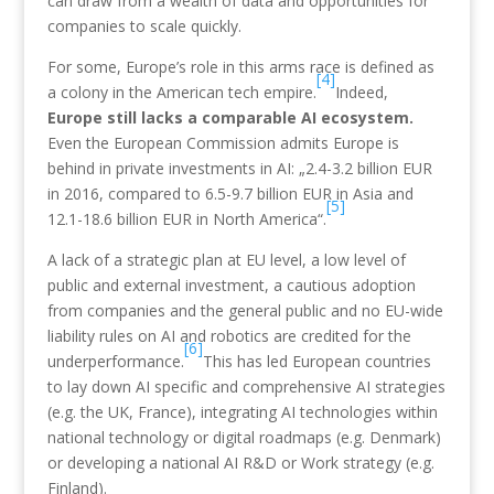
can draw from a wealth of data and opportunities for
companies to scale quickly.
For some, Europe’s role in this arms race is defined as
[4]
a colony in the American tech empire.
Indeed,
Europe still lacks a comparable AI ecosystem.
Even the European Commission admits Europe is
behind in private investments in AI: „2.4-3.2 billion EUR
in 2016, compared to 6.5-9.7 billion EUR in Asia and
[5]
12.1-18.6 billion EUR in North America“.
A lack of a strategic plan at EU level, a low level of
public and external investment, a cautious adoption
from companies and the general public and no EU-wide
liability rules on AI and robotics are credited for the
[6]
underperformance.
This has led European countries
to lay down AI specific and comprehensive AI strategies
(e.g. the UK, France), integrating AI technologies within
national technology or digital roadmaps (e.g. Denmark)
or developing a national AI R&D or Work strategy (e.g.
Finland).