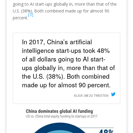
going to AI start-ups globally in, more than that of the
U.S. (38%). Both combined made up for almost 90
[3]
percent.
In 2017, China’s artificial
intelligence start-ups took 48%
of all dollars going to AI start-
ups globally in, more than that of
the U.S. (38%). Both combined
made up for almost 90 percent.
KLICK UM ZU TWEETEN