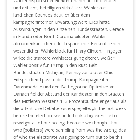
Wähler hispanischer Herkunft nahm nur moderat zu,
und drittens, beteiligten sich ältere Wähler aus
ländlichen Counties deutlich über dem
kampagneninternen Erwartungswert. Dies hatte
Auswirkungen in den einzelnen Bundesstaaten. Gerade
in Florida oder North Carolina bildeten Wähler
afroamerikanischer oder hispanischer Herkunft einen
wesentlichen Wählerblock für Hillary Clinton. Hingegen
wirkte die stärkere Wahlbeteiligung älterer, weißer
Wähler positiv für Trump in den Rust-Belt-
Bundesstaaten Michigan, Pennsylvania oder Ohio.
Entsprechend passte die Trump-Kampagne ihre
Datenmodelle und den Battleground Optimizer an.
Danach fiel der Abstand der Kandidaten in den Staaten
des Mittleren Westens 1–3 Prozentpunkte enger aus als
die öffentliche Debatte widerspiegelte. „In the last week
before the election, we undertook a big exercise to
reweight all of our polling, because we thought that
who [pollsters] were sampling from was the wrong idea
of who the electorate was going to turn out to be this