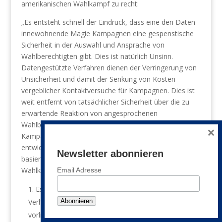
amerikanischen Wahlkampf zu recht:
„Es entsteht schnell der Eindruck, dass eine den Daten
innewohnende Magie Kampagnen eine gespenstische
Sicherheit in der Auswahl und Ansprache von
Wahlberechtigten gibt. Dies ist natürlich Unsinn.
Datengestützte Verfahren dienen der Verringerung von
Unsicherheit und damit der Senkung von Kosten
vergeblicher Kontaktversuche für Kampagnen. Dies ist
weit entfernt von tatsächlicher Sicherheit über die zu
erwartende Reaktion von angesprochenen
Wahlberechtigten. Auch wird allgemein die Qualität der
×
Kampagnen vorliegenden Daten und der darauf
entwickelten Modelle überschätzt. Ganz grundsätzlich
Newsletter abonnieren
basiert das Potential datengestützter Verfahren im
Wahlkampf auf drei entscheidenden Elementen:
Email Adresse
Es müssen verlässliche Informationen über das
Verhalten und die Einstellungen von Wahlberechtigten
vorliegen, die für Kampagnen interessant sind und die