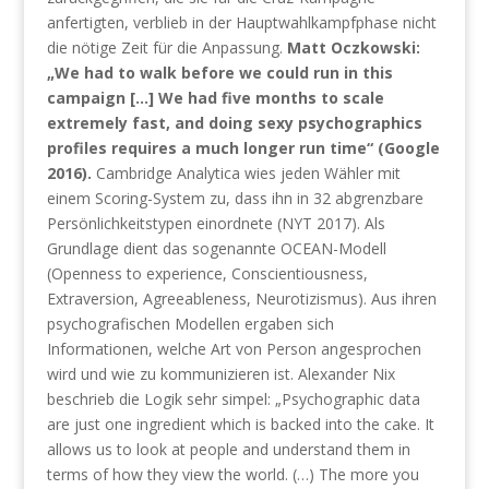
anfertigten, verblieb in der Hauptwahlkampfphase nicht
die nötige Zeit für die Anpassung.
Matt Oczkowski:
„We had to walk before we could run in this
campaign […] We had five months to scale
extremely fast, and doing sexy psychographics
profiles requires a much longer run time“ (Google
2016).
Cambridge Analytica wies jeden Wähler mit
einem Scoring-System zu, dass ihn in 32 abgrenzbare
Persönlichkeitstypen einordnete (NYT 2017). Als
Grundlage dient das sogenannte OCEAN-Modell
(Openness to experience, Conscientiousness,
Extraversion, Agreeableness, Neurotizismus). Aus ihren
psychografischen Modellen ergaben sich
Informationen, welche Art von Person angesprochen
wird und wie zu kommunizieren ist. Alexander Nix
beschrieb die Logik sehr simpel: „Psychographic data
are just one ingredient which is backed into the cake. It
allows us to look at people and understand them in
terms of how they view the world. (…) The more you