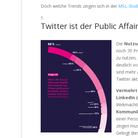
Doch welche Trends zeigen sich in der
MSL-Studi
Twitter ist der Public Affai
Die
Nutzun
noch 70 Pr
zu nutzen,
deutlich v
sind mehr 
Twitter ak
Vermehrt 
LinkedIn 
Wirkmächt
Kommunika
einer Pers
zeigen mus
Gelingt di