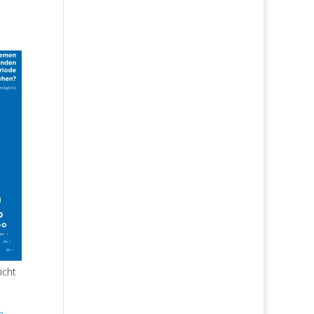
icht
×
e
.