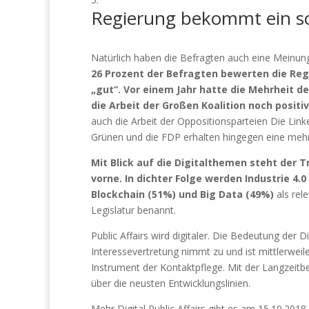
Regierung bekommt ein sc
Natürlich haben die Befragten auch eine Meinung
26 Prozent der Befragten bewerten die Regi
„gut“. Vor einem Jahr hatte die Mehrheit de
die Arbeit der Großen Koalition noch positiv
auch die Arbeit der Oppositionsparteien Die Link
Grünen und die FDP erhalten hingegen eine mehrhe
Mit Blick auf die Digitalthemen steht der T
vorne. In dichter Folge werden Industrie 4.
Blockchain (51%) und Big Data (49%)
als rel
Legislatur benannt.
Public Affairs wird digitaler. Die Bedeutung der Di
Interessevertretung nimmt zu und ist mittlerweile
Instrument der Kontaktpflege. Mit der Langzeitb
über die neusten Entwicklungslinien.
Mehr Digital Public Affairs gibt es am 15.10.2018