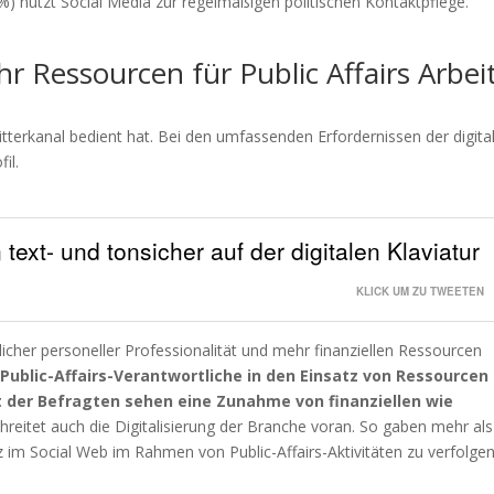
5%) nutzt Social Media zur regelmäßigen politischen Kontaktpflege.
r Ressourcen für Public Affairs Arbei
itterkanal bedient hat. Bei den umfassenden Erfordernissen der digita
il.
text- und tonsicher auf der digitalen Klaviatur
KLICK UM ZU TWEETEN
licher personeller Professionalität und mehr finanziellen Ressourcen
ublic-Affairs-Verantwortliche in den Einsatz von Ressourcen 
nt der Befragten sehen eine Zunahme von finanziellen wie
chreitet auch die Digitalisierung der Branche voran. So gaben mehr als
 im Social Web im Rahmen von Public-Affairs-Aktivitäten zu verfolgen