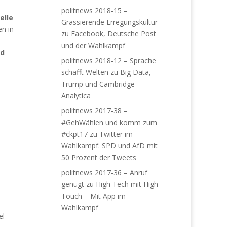
politnews 2018-15 –
elle
Grassierende Erregungskultur
n in
zu
Facebook, Deutsche Post
und der Wahlkampf
nd
politnews 2018-12 – Sprache
schafft Welten
zu
Big Data,
Trump und Cambridge
Analytica
politnews 2017-38 –
#GehWählen und komm zum
#ckpt17
zu
Twitter im
Wahlkampf: SPD und AfD mit
50 Prozent der Tweets
politnews 2017-36 – Anruf
genügt
zu
High Tech mit High
Touch – Mit App im
Wahlkampf
el