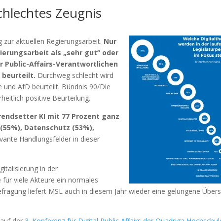
hlechtes Zeugnis
 zur aktuellen Regierungsarbeit.
Nur
erungsarbeit als „sehr gut“ oder
r Public-Affairs-Verantwortlichen
 beurteilt.
Durchweg schlecht wird
e und AfD beurteilt. Bündnis 90/Die
itlich positive Beurteilung.
rendsetter KI mit 77 Prozent ganz
0 (55%), Datenschutz (53%),
evante Handlungsfelder in dieser
gitalisierung in der
 für viele Akteure ein normales
efragung liefert MSL auch in diesem Jahr wieder eine gelungene Übers
 auf der
3. Konferenz für Digital Public Affairs der Quadriga Hochschul