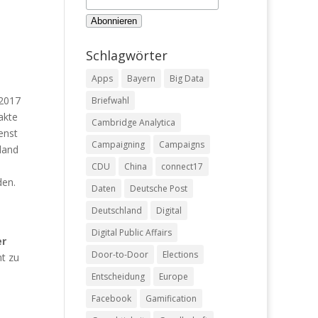
Schlagwörter
Apps
Bayern
Big Data
 2017
Briefwahl
akte
Cambridge Analytica
enst
Campaigning
Campaigns
land
n
CDU
China
connect17
den.
Daten
Deutsche Post
Deutschland
Digital
Digital Public Affairs
er
Door-to-Door
Elections
t zu
Entscheidung
Europe
Facebook
Gamification