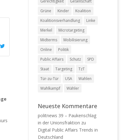
Gerechtigkeit
Gesellschaft
Grüne
Kinder
Koalition
Koalitionsverhandlung
Linke
Merkel
Microtargeting
Midterms
Mobilisierung
Online
Politik
Public Affairs
Schutz
SPD
Staat
Targeting
TzT
Tür-zu-Tür
USA
Wahlen
Wahlkampf
Wähler
age
Neueste Kommentare
politnews 39 – Paukenschlag
kurs
in der Unionsfraktion
zu
Digital Public Affairs Trends in
Deutschland