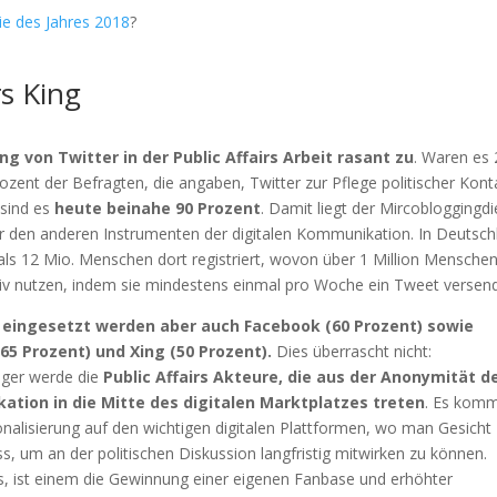
e des Jahres 2018
?
rs King
g von Twitter in der Public Affairs Arbeit rasant zu
. Waren es
ozent der Befragten, die angaben, Twitter zur Pflege politischer Kont
 sind es
heute beinahe 90 Prozent
. Damit liegt der Mircobloggingdi
or den anderen Instrumenten der digitalen Kommunikation. In Deutsch
als 12 Mio. Menschen dort registriert, wovon über 1 Million Mensche
tiv nutzen, indem sie mindestens einmal pro Woche ein Tweet versen
eingesetzt werden aber auch Facebook (60 Prozent) sowie
(65 Prozent) und Xing (50 Prozent).
Dies überrascht nicht:
iger werde die
Public Affairs Akteure, die aus der Anonymität d
tion in die Mitte des digitalen Marktplatzes treten
. Es komm
onalisierung auf den wichtigen digitalen Plattformen, wo man Gesicht
s, um an der politischen Diskussion langfristig mitwirken zu können.
es, ist einem die Gewinnung einer eigenen Fanbase und erhöhter