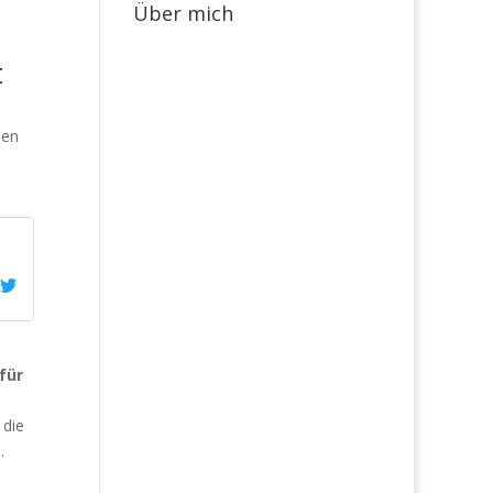
Über mich
t
len
für
 die
.