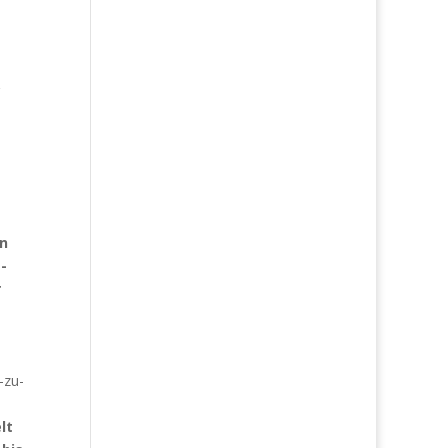
n
-
r
-zu-
lt