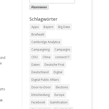
Schlagwörter
Apps
Bayern
Big Data
Briefwahl
Cambridge Analytica
Campaigning
Campaigns
CDU
China
connect17
sind
ge
Daten
Deutsche Post
Deutschland
Digital
Digital Public Affairs
Door-to-Door
Elections
gets
Entscheidung
Europe
on
Facebook
Gamification