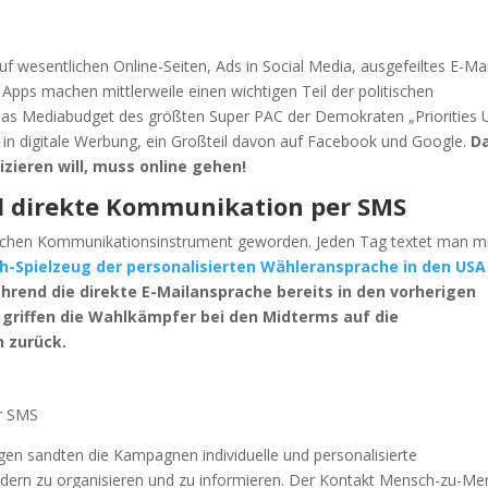
 wesentlichen Online-Seiten, Ads in Social Media, ausgefeiltes E-Mai
Apps machen mittlerweile einen wichtigen Teil der politischen
das Mediabudget des größten Super PAC der Demokraten „Priorities
h in digitale Werbung, ein Großteil davon auf Facebook und Google.
D
ieren will, muss online gehen!
nd direkte Kommunikation per SMS
lichen Kommunikationsinstrument geworden. Jeden Tag textet man m
-Spielzeug der personalisierten Wähleransprache in den USA
hrend die direkte E-Mailansprache bereits in den vorherigen
 griffen die Wahlkämpfer bei den Midterms auf die
 zurück.
er SMS
n sandten die Kampagnen individuelle und personalisierte
ndern zu organisieren und zu informieren. Der Kontakt Mensch-zu-Me