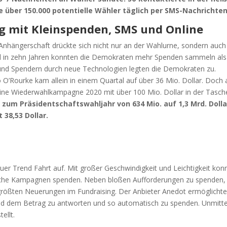
er 150.000 potentielle Wähler täglich per SMS-Nachrichten
ng mit Kleinspenden, SMS und Online
nhängerschaft drückte sich nicht nur an der Wahlurne, sondern auch
in zehn Jahren konnten die Demokraten mehr Spenden sammeln als
 und Spendern durch neue Technologien legten die Demokraten zu.
O’Rourke kam allein in einem Quartal auf über 36 Mio. Dollar. Doch
eine Wiederwahlkampagne 2020 mit über 100 Mio. Dollar in der Tasch
 zum Präsidentschaftswahljahr von 634 Mio. auf 1,3 Mrd. Dolla
 38,53 Dollar.
er Trend Fahrt auf. Mit großer Geschwindigkeit und Leichtigkeit kon
tische Kampagnen spenden. Neben bloßen Aufforderungen zu spenden,
größten Neuerungen im Fundraising. Der Anbieter Anedot ermöglichte
 und dem Betrag zu antworten und so automatisch zu spenden. Unmitte
tellt.