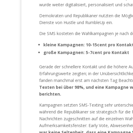
wurde weiter digitalisiert, personalisiert und sc
Demokraten und Republikaner nutzten die Möglich
Dienste von Hustle und RumbleUp ein.
Die SMS kosteten die Wahlkampagnen je nach der
kleine Kampagnen: 10-15cent pro Kontak
große Kampagnen: 5-7cent pro Kontakt
Gerade der schnellere Kontakt und die höhere A
Erfahrungswerte zeigten; in der Unübersichtlichk
fanden manchmal erst am nächsten Tag Beacht
Texten bei über 98%, und eine Kampagne w
berichten.
Kampagnen setzten SMS-Texting sehr unterschied
während die Republikaner sie strategisch für di
Nachrichten zugeschnitten auf die einzelnen Wah
Aufmerksamkeitsfenster: Early Vote, Abwesenhei
war keine Seltenheit, dass eine Kampagne 5