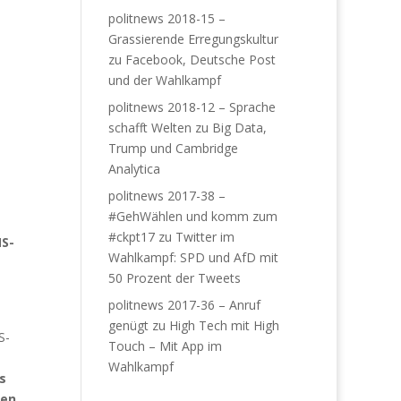
politnews 2018-15 –
Grassierende Erregungskultur
zu
Facebook, Deutsche Post
und der Wahlkampf
politnews 2018-12 – Sprache
schafft Welten
zu
Big Data,
Trump und Cambridge
Analytica
politnews 2017-38 –
#GehWählen und komm zum
#ckpt17
zu
Twitter im
MS-
Wahlkampf: SPD und AfD mit
50 Prozent der Tweets
politnews 2017-36 – Anruf
genügt
zu
High Tech mit High
S-
Touch – Mit App im
Wahlkampf
s
ßen