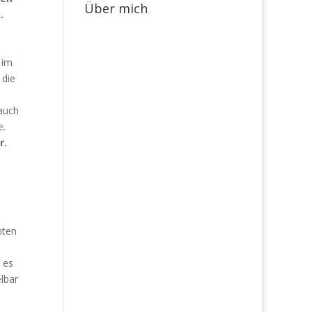
Über mich
.
 im
 die
 auch
e.
r.
nten
 es
lbar