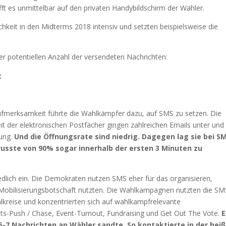
hafft es unmittelbar auf den privaten Handybildschirm der Wähler.
keit in den Midterms 2018 intensiv und setzten beispielsweise die
 potentiellen Anzahl der versendeten Nachrichten:
t
ufmerksamkeit führte die Wahlkämpfer dazu, auf SMS zu setzen. Die
eit der elektronischen Postfächer gingen zahlreichen Emails unter und
ung.
Und die Öffnungsrate sind niedrig. Dagegen lag sie bei S
usste von 90% sogar innerhalb der ersten 3 Minuten zu
lich ein. Die Demokraten nutzen SMS eher für das organisieren,
e Mobilisierungsbotschaft nutzten. Die Wahlkampagnen nutzten die SM
lkreise und konzentrierten sich auf wahlkampfrelevante
ts-Push / Chase, Event-Turnout, Fundraising und Get Out The Vote.
E
-7 Nachrichten an Wähler sandte. So kontaktierte in der hei