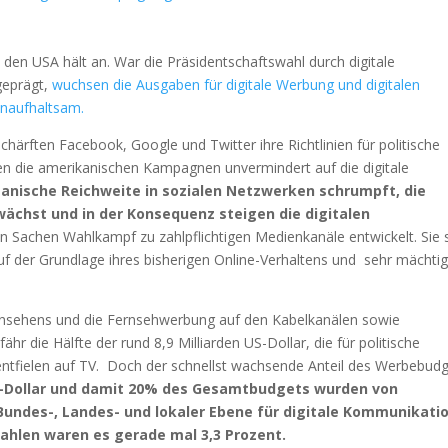
n den USA hält an. War die Präsidentschaftswahl durch digitale
geprägt,
wuchsen die Ausgaben für digitale Werbung und digitalen
naufhaltsam.
rften Facebook, Google und Twitter ihre Richtlinien für politische
n die amerikanischen Kampagnen unvermindert auf die digitale
ganische Reichweite in sozialen Netzwerken schrumpft, die
ächst und in der Konsequenz steigen die digitalen
n Sachen Wahlkampf zu zahlpflichtigen Medienkanäle entwickelt. Sie 
auf der Grundlage ihres bisherigen Online-Verhaltens und sehr mächti
nsehens und die Fernsehwerbung auf den Kabelkanälen sowie
 die Hälfte der rund 8,9 Milliarden US-Dollar, die für politische
tfielen auf TV. Doch der schnellst wachsende Anteil des Werbebud
US-Dollar und damit 20% des Gesamtbudgets wurden von
Bundes-, Landes- und lokaler Ebene für digitale Kommunikati
ahlen waren es gerade mal 3,3 Prozent.