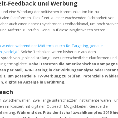
htzeit-Feedback und Werbung
hen und eine Wendung der politischen Kommunikation hin zur
italen Plattformen. Dies führt zu einer wachsenden Sichtbarkeit von
ht aber auch einen nahezu synchronen Feedbackkanal, um noch stärker
d Auftritte zu prüfen. Genau auf diese Möglichkeiten setzen
en wurden während der Midterms durch Re-Targeting, genaue
 „verfolgt“.
Solche Techniken waren bisher nur aus dem
rach von „political stalking“ über unterschiedliche Plattformen und
bung ermöglichte.
Dabei testeten die amerikanischen Kampagne
onen per Mail, A/B-Testing in der Wirkungsanalyse oder Instant
jis, um potentielle TV-Werbung zu prüfen. Potenzielle Wähle
en, digitalen Anzeige in Berührung.
treach
den Zwischenwahlen. Zwei lange unterschätzten Instrumente waren Tür
n im Konzert mit digitalen Outreach-Möglichkeiten. Gerade die
lisierung.
Während des Präsidentschaftswahlkampfes 2016 hie