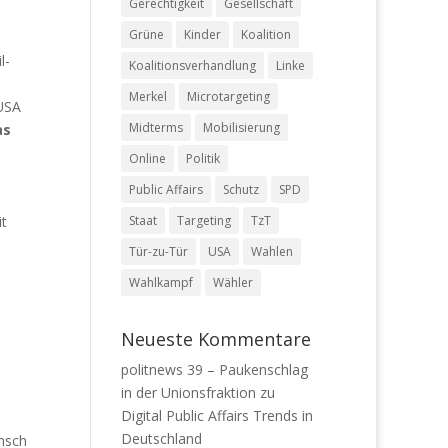
Gerechtigkeit
Gesellschaft
Grüne
Kinder
Koalition
l-
Koalitionsverhandlung
Linke
Merkel
Microtargeting
 USA
Midterms
Mobilisierung
as
Online
Politik
Public Affairs
Schutz
SPD
it
Staat
Targeting
TzT
Tür-zu-Tür
USA
Wahlen
Wahlkampf
Wähler
Neueste Kommentare
politnews 39 – Paukenschlag
in der Unionsfraktion
zu
Digital Public Affairs Trends in
Deutschland
nsch