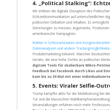
4. „Political Stalking“: Ec
Wir erleben die digitale Disruption des Politisc
Echtzeitkommunikation auf unterschiedlichen dig
politischen Debatten und Inhalten. Es ermöglic
Stimmungen zu messen, Argumente, Positionen un
amerikanische Kampagnen.
Wähler in Schlüsselstaaten und Kongressbezirk
Datenanalysen und andere Trackingmöglichkeiten
Produktmarketing bekannt. Mancher Beobachter sp
Geräte, die eine hohe Dichte an politischer Wer
digitale Tools für skalierbare Mikro-Petiti
Feedback bei Facebook durch Likes und Emo
kam bis zu 30 Mal mit einer individualisiert
5. Events: Viraler Selfie-Ou
Trump kämpfte aktiv für die Mobilisierung bei 
Tür und die klassischen Wahlkampfveranstaltunge
Veranstaltungen erfuhren noch mehr Professiona