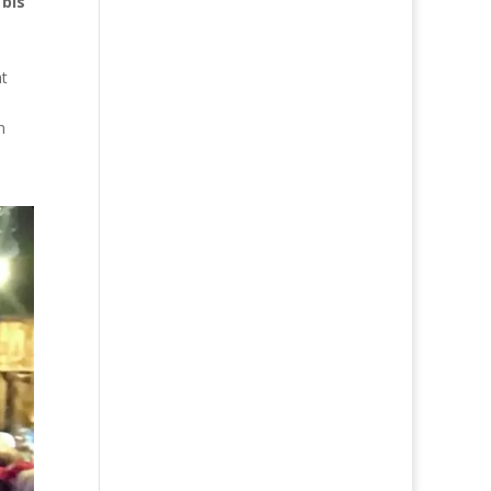
bis
ht
n