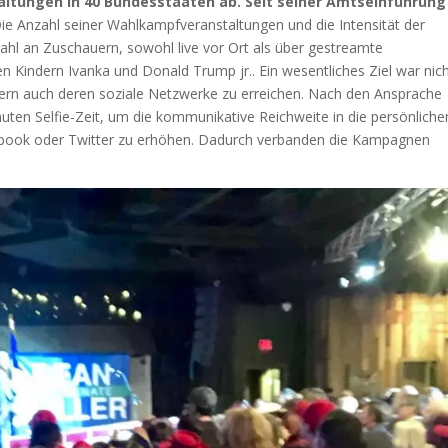
ltungen in 40 Bundesstaaten ab. Seit seiner Amtseinführung 
ie Anzahl seiner Wahlkampfveranstaltungen und die Intensität der
hl an Zuschauern, sowohl live vor Ort als über gestreamte
nen Kindern Ivanka und Donald Trump jr.. Ein wesentliches Ziel war nic
dern auch deren soziale Netzwerke zu erreichen. Nach den Ansprache
ten Selfie-Zeit, um die kommunikative Reichweite in die persönliche
book oder Twitter zu erhöhen. Dadurch verbanden die Kampagnen