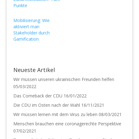
e
e
i
i
Punkte
l
l
e
e
n
n
Mobilisierung: Wie
(
(
W
W
aktiviert man
i
i
r
r
Stakeholder durch
d
d
Gamification
i
i
n
n
n
n
e
e
u
u
e
e
m
m
F
F
Neueste Artikel
e
e
n
n
Wir müssen unseren ukrainischen Freunden helfen
s
s
t
t
05/03/2022
e
e
r
r
Das Comeback der CDU
16/01/2022
g
g
e
e
Die CDU im Osten nach der Wahl
ö
ö
16/11/2021
f
f
f
f
Wir müssen lernen mit dem Virus zu leben
08/03/2021
n
n
e
e
Menschen brauchen eine coronagerechte Perspektive
t
t
)
)
07/02/2021