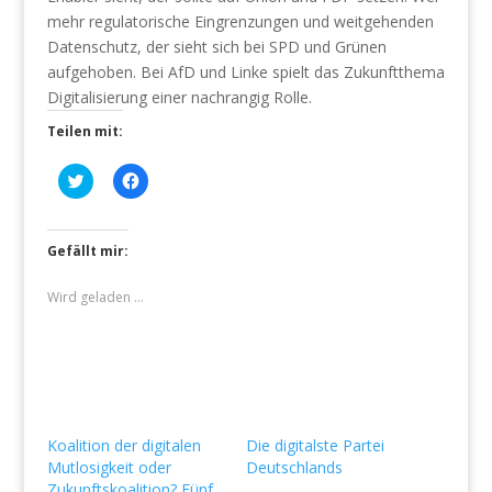
mehr regulatorische Eingrenzungen und weitgehenden
Datenschutz, der sieht sich bei SPD und Grünen
aufgehoben. Bei AfD und Linke spielt das Zukunftthema
Digitalisierung einer nachrangig Rolle.
Teilen mit:
K
K
l
l
i
i
c
c
k
k
,
,
Gefällt mir:
u
u
m
m
ü
a
Wird geladen …
b
u
e
f
r
F
T
a
w
c
i
e
t
b
t
o
e
o
r
k
Koalition der digitalen
Die digitalste Partei
z
z
u
u
Mutlosigkeit oder
Deutschlands
t
t
Zukunftskoalition? Fünf