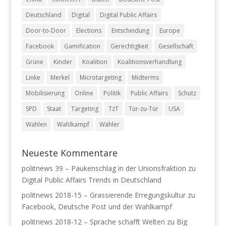
Deutschland
Digital
Digital Public Affairs
Door-to-Door
Elections
Entscheidung
Europe
Facebook
Gamification
Gerechtigkeit
Gesellschaft
Grüne
Kinder
Koalition
Koalitionsverhandlung
Linke
Merkel
Microtargeting
Midterms
Mobilisierung
Online
Politik
Public Affairs
Schutz
SPD
Staat
Targeting
TzT
Tür-zu-Tür
USA
Wahlen
Wahlkampf
Wähler
Neueste Kommentare
politnews 39 – Paukenschlag in der Unionsfraktion
zu
Digital Public Affairs Trends in Deutschland
politnews 2018-15 – Grassierende Erregungskultur
zu
Facebook, Deutsche Post und der Wahlkampf
politnews 2018-12 – Sprache schafft Welten
zu
Big