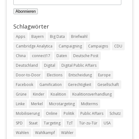
Schlagwörter
Apps
Bayern
Big Data
Briefwahl
Cambridge Analytica
Campaigning
Campaigns
CDU
China
connect17
Daten
Deutsche Post
Deutschland
Digital
Digital Public Affairs
Door-to-Door
Elections
Entscheidung
Europe
Facebook
Gamification
Gerechtigkeit
Gesellschaft
Grüne
Kinder
Koalition
Koalitionsverhandlung
Linke
Merkel
Microtargeting
Midterms
Mobilisierung
Online
Politik
Public Affairs
Schutz
SPD
Staat
Targeting
TzT
Tür-zu-Tür
USA
Wahlen
Wahlkampf
Wähler