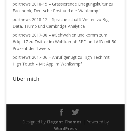
politnews 2018-15 – Grassierende Erregungskultur
zu
Facebook, Deutsche Post und der Wahlkampf
politnews 2018-12 – Sprache schafft Welten
zu
Big
Data, Trump und Cambridge Analytica
politnews 2017-38 – #GehWählen und komm zum
#ckpt17
zu
Twitter im Wahlkampf: SPD und AfD mit 50
Prozent der Tweets
politnews 2017-36 – Anruf genügt
zu
High Tech mit
High Touch – Mit App im Wahlkampf
Über mich
×
Newsletter abonnieren
Email Adresse
Designed by
Elegant Themes
| Powered by
WordPress