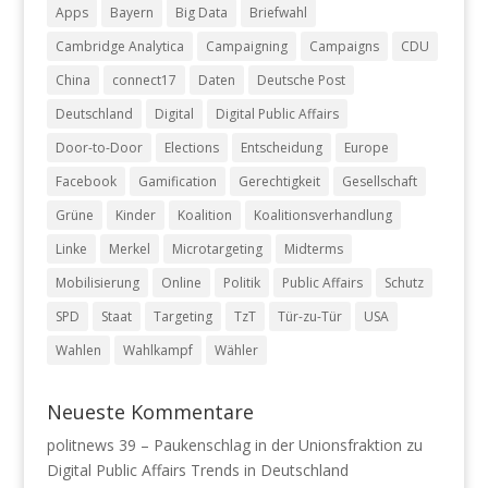
Apps
Bayern
Big Data
Briefwahl
Cambridge Analytica
Campaigning
Campaigns
CDU
China
connect17
Daten
Deutsche Post
Deutschland
Digital
Digital Public Affairs
Door-to-Door
Elections
Entscheidung
Europe
Facebook
Gamification
Gerechtigkeit
Gesellschaft
Grüne
Kinder
Koalition
Koalitionsverhandlung
Linke
Merkel
Microtargeting
Midterms
Mobilisierung
Online
Politik
Public Affairs
Schutz
SPD
Staat
Targeting
TzT
Tür-zu-Tür
USA
Wahlen
Wahlkampf
Wähler
Neueste Kommentare
politnews 39 – Paukenschlag in der Unionsfraktion
zu
Digital Public Affairs Trends in Deutschland