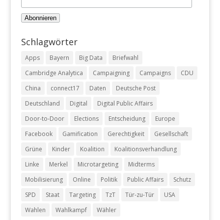
Schlagwörter
Apps
Bayern
Big Data
Briefwahl
Cambridge Analytica
Campaigning
Campaigns
CDU
China
connect17
Daten
Deutsche Post
Deutschland
Digital
Digital Public Affairs
Door-to-Door
Elections
Entscheidung
Europe
Facebook
Gamification
Gerechtigkeit
Gesellschaft
Grüne
Kinder
Koalition
Koalitionsverhandlung
Linke
Merkel
Microtargeting
Midterms
Mobilisierung
Online
Politik
Public Affairs
Schutz
SPD
Staat
Targeting
TzT
Tür-zu-Tür
USA
Wahlen
Wahlkampf
Wähler