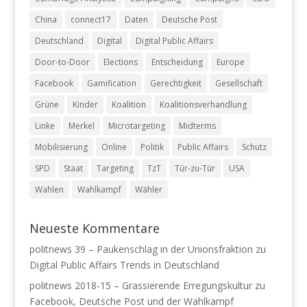
China
connect17
Daten
Deutsche Post
Deutschland
Digital
Digital Public Affairs
Door-to-Door
Elections
Entscheidung
Europe
Facebook
Gamification
Gerechtigkeit
Gesellschaft
Grüne
Kinder
Koalition
Koalitionsverhandlung
Linke
Merkel
Microtargeting
Midterms
Mobilisierung
Online
Politik
Public Affairs
Schutz
SPD
Staat
Targeting
TzT
Tür-zu-Tür
USA
Wahlen
Wahlkampf
Wähler
Neueste Kommentare
politnews 39 – Paukenschlag in der Unionsfraktion
zu
Digital Public Affairs Trends in Deutschland
politnews 2018-15 – Grassierende Erregungskultur
zu
Facebook, Deutsche Post und der Wahlkampf