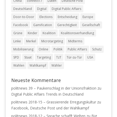
China
connect17
Daten
Deutsche Post
Deutschland
Digital
Digital Public Affairs
Door-to-Door
Elections
Entscheidung
Europe
Facebook
Gamification
Gerechtigkeit
Gesellschaft
Grüne
Kinder
Koalition
Koalitionsverhandlung
Linke
Merkel
Microtargeting
Midterms
Mobilisierung
Online
Politik
Public Affairs
Schutz
SPD
Staat
Targeting
TzT
Tür-zu-Tür
USA
Wahlen
Wahlkampf
Wähler
Neueste Kommentare
politnews 39 – Paukenschlag in der Unionsfraktion
zu
Digital Public Affairs Trends in Deutschland
politnews 2018-15 – Grassierende Erregungskultur
zu
Facebook, Deutsche Post und der Wahlkampf
politnews 2018-12 – Sprache schafft Welten
zu
Big