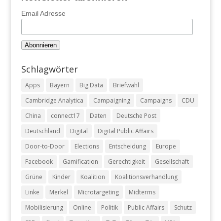
Email Adresse
Schlagwörter
Apps
Bayern
Big Data
Briefwahl
Cambridge Analytica
Campaigning
Campaigns
CDU
China
connect17
Daten
Deutsche Post
Deutschland
Digital
Digital Public Affairs
Door-to-Door
Elections
Entscheidung
Europe
Facebook
Gamification
Gerechtigkeit
Gesellschaft
Grüne
Kinder
Koalition
Koalitionsverhandlung
Linke
Merkel
Microtargeting
Midterms
Mobilisierung
Online
Politik
Public Affairs
Schutz